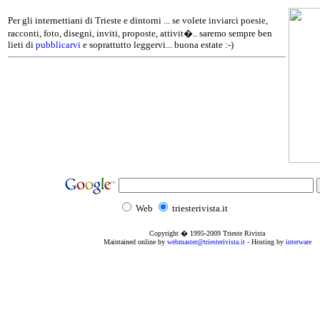
Per gli internettiani di Trieste e dintorni ... se volete inviarci poesie,
racconti, foto, disegni, inviti, proposte, attivit�.. saremo sempre ben
lieti di
pubblicarvi
e soprattutto leggervi... buona estate :-)
Web
triesterivista.it
Copyright � 1995
-2009
Trieste Rivista
Maintained online by
webmaster@triesterivista.it
- Hosting by
interware