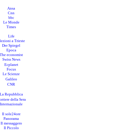
Ansa
Cnn
bbc
Le Monde
Times
Life
lezioni a Trieste
Der Spiegel
Epoca
The economist
Swiss News
Ecplanet
Focus
Le Scienze
Galileo
CNR
La Repubblica
rriere della Sera
I
nternazionale
Il sole24ore
Panorama
Il messaggero
Il Piccolo