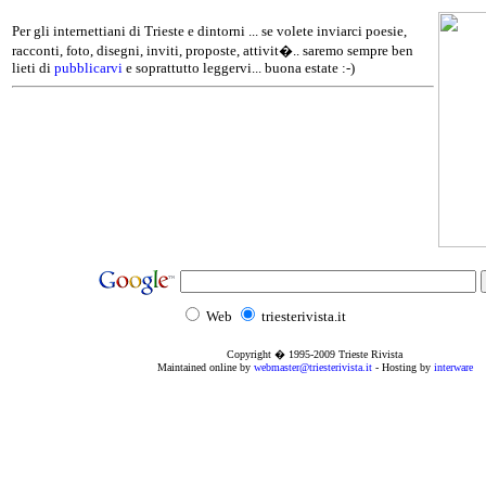
Per gli internettiani di Trieste e dintorni ... se volete inviarci poesie,
racconti, foto, disegni, inviti, proposte, attivit�.. saremo sempre ben
lieti di
pubblicarvi
e soprattutto leggervi... buona estate :-)
Web
triesterivista.it
Copyright � 1995
-2009
Trieste Rivista
Maintained online by
webmaster@triesterivista.it
- Hosting by
interware