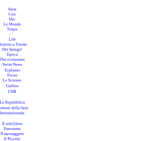
Ansa
Cnn
bbc
Le Monde
Times
Life
lezioni a Trieste
Der Spiegel
Epoca
The economist
Swiss News
Ecplanet
Focus
Le Scienze
Galileo
CNR
La Repubblica
rriere della Sera
I
nternazionale
Il sole24ore
Panorama
Il messaggero
Il Piccolo