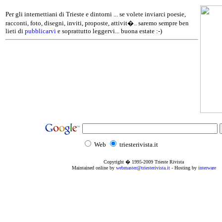
Per gli internettiani di Trieste e dintorni ... se volete inviarci poesie,
racconti, foto, disegni, inviti, proposte, attivit�.. saremo sempre ben
lieti di
pubblicarvi
e soprattutto leggervi... buona estate :-)
Web
triesterivista.it
Copyright � 1995
-2009
Trieste Rivista
Maintained online by
webmaster@triesterivista.it
- Hosting by
interware