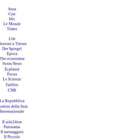
Ansa
Cnn
bbc
Le Monde
Times
Life
lezioni a Trieste
Der Spiegel
Epoca
The economist
Swiss News
Ecplanet
Focus
Le Scienze
Galileo
CNR
La Repubblica
rriere della Sera
I
nternazionale
Il sole24ore
Panorama
Il messaggero
Il Piccolo