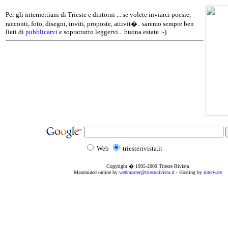
Per gli internettiani di Trieste e dintorni ... se volete inviarci poesie,
racconti, foto, disegni, inviti, proposte, attivit�.. saremo sempre ben
lieti di
pubblicarvi
e soprattutto leggervi... buona estate :-)
Web
triesterivista.it
Copyright � 1995
-2009
Trieste Rivista
Maintained online by
webmaster@triesterivista.it
- Hosting by
interware