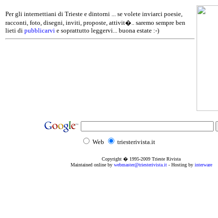
Per gli internettiani di Trieste e dintorni ... se volete inviarci poesie,
racconti, foto, disegni, inviti, proposte, attivit�.. saremo sempre ben
lieti di
pubblicarvi
e soprattutto leggervi... buona estate :-)
Web
triesterivista.it
Copyright � 1995
-2009
Trieste Rivista
Maintained online by
webmaster@triesterivista.it
- Hosting by
interware