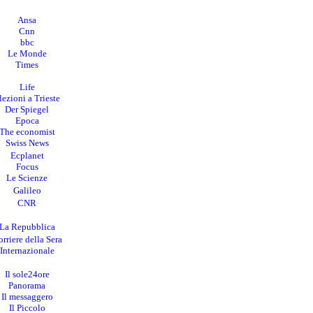
Ansa
Cnn
bbc
Le Monde
Times
Life
lezioni a Trieste
Der Spiegel
Epoca
The economist
Swiss News
Ecplanet
Focus
Le Scienze
Galileo
CNR
La Repubblica
rriere della Sera
I
nternazionale
Il sole24ore
Panorama
Il messaggero
Il Piccolo