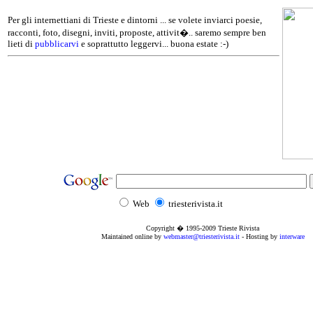
Per gli internettiani di Trieste e dintorni ... se volete inviarci poesie,
racconti, foto, disegni, inviti, proposte, attivit�.. saremo sempre ben
lieti di
pubblicarvi
e soprattutto leggervi... buona estate :-)
Web
triesterivista.it
Copyright � 1995
-2009
Trieste Rivista
Maintained online by
webmaster@triesterivista.it
- Hosting by
interware