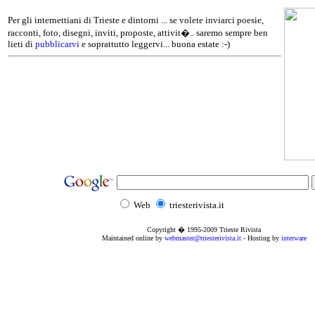
Per gli internettiani di Trieste e dintorni ... se volete inviarci poesie,
racconti, foto, disegni, inviti, proposte, attivit�.. saremo sempre ben
lieti di
pubblicarvi
e soprattutto leggervi... buona estate :-)
Web
triesterivista.it
Copyright � 1995
-2009
Trieste Rivista
Maintained online by
webmaster@triesterivista.it
- Hosting by
interware