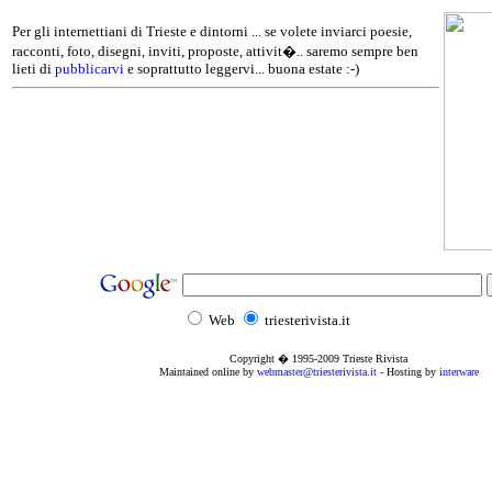
Per gli internettiani di Trieste e dintorni ... se volete inviarci poesie,
racconti, foto, disegni, inviti, proposte, attivit�.. saremo sempre ben
lieti di
pubblicarvi
e soprattutto leggervi... buona estate :-)
Web
triesterivista.it
Copyright � 1995
-2009
Trieste Rivista
Maintained online by
webmaster@triesterivista.it
- Hosting by
interware