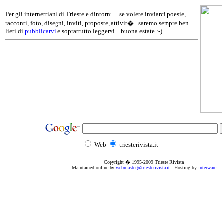
Per gli internettiani di Trieste e dintorni ... se volete inviarci poesie,
racconti, foto, disegni, inviti, proposte, attivit�.. saremo sempre ben
lieti di
pubblicarvi
e soprattutto leggervi... buona estate :-)
Web
triesterivista.it
Copyright � 1995
-2009
Trieste Rivista
Maintained online by
webmaster@triesterivista.it
- Hosting by
interware