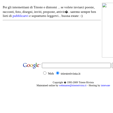
Per gli internettiani di Trieste e dintorni ... se volete inviarci poesie,
racconti, foto, disegni, inviti, proposte, attivit�.. saremo sempre ben
lieti di
pubblicarvi
e soprattutto leggervi... buona estate :-)
Web
triesterivista.it
Copyright � 1995
-2009
Trieste Rivista
Maintained online by
webmaster@triesterivista.it
- Hosting by
interware