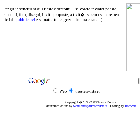
Per gli internettiani di Trieste e dintorni ... se volete inviarci poesie,
racconti, foto, disegni, inviti, proposte, attivit�.. saremo sempre ben
lieti di
pubblicarvi
e soprattutto leggervi... buona estate :-)
Web
triesterivista.it
Copyright � 1995
-2009
Trieste Rivista
Maintained online by
webmaster@triesterivista.it
- Hosting by
interware