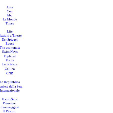
Ansa
Cnn
bbc
Le Monde
Times
Life
lezioni a Trieste
Der Spiegel
Epoca
The economist
Swiss News
Ecplanet
Focus
Le Scienze
Galileo
CNR
La Repubblica
rriere della Sera
I
nternazionale
Il sole24ore
Panorama
Il messaggero
Il Piccolo