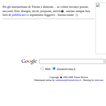
Per gli internettiani di Trieste e dintorni ... se volete inviarci poesie,
racconti, foto, disegni, inviti, proposte, attivit�.. saremo sempre ben
lieti di
pubblicarvi
e soprattutto leggervi... buona estate :-)
Web
triesterivista.it
Copyright � 1995
-2009
Trieste Rivista
Maintained online by
webmaster@triesterivista.it
- Hosting by
interware