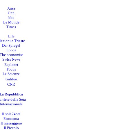
Ansa
Cnn
bbc
Le Monde
Times
Life
lezioni a Trieste
Der Spiegel
Epoca
The economist
Swiss News
Ecplanet
Focus
Le Scienze
Galileo
CNR
La Repubblica
rriere della Sera
I
nternazionale
Il sole24ore
Panorama
Il messaggero
Il Piccolo