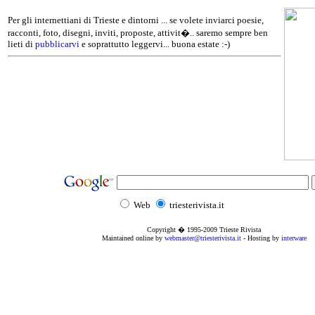
Per gli internettiani di Trieste e dintorni ... se volete inviarci poesie,
racconti, foto, disegni, inviti, proposte, attivit�.. saremo sempre ben
lieti di
pubblicarvi
e soprattutto leggervi... buona estate :-)
Web
triesterivista.it
Copyright � 1995
-2009
Trieste Rivista
Maintained online by
webmaster@triesterivista.it
- Hosting by
interware