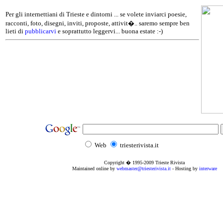
Per gli internettiani di Trieste e dintorni ... se volete inviarci poesie,
racconti, foto, disegni, inviti, proposte, attivit�.. saremo sempre ben
lieti di
pubblicarvi
e soprattutto leggervi... buona estate :-)
Web
triesterivista.it
Copyright � 1995
-2009
Trieste Rivista
Maintained online by
webmaster@triesterivista.it
- Hosting by
interware