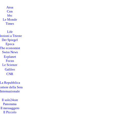
Ansa
Cnn
bbc
Le Monde
Times
Life
lezioni a Trieste
Der Spiegel
Epoca
The economist
Swiss News
Ecplanet
Focus
Le Scienze
Galileo
CNR
La Repubblica
rriere della Sera
I
nternazionale
Il sole24ore
Panorama
Il messaggero
Il Piccolo