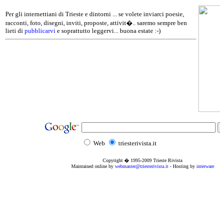
Per gli internettiani di Trieste e dintorni ... se volete inviarci poesie,
racconti, foto, disegni, inviti, proposte, attivit�.. saremo sempre ben
lieti di
pubblicarvi
e soprattutto leggervi... buona estate :-)
Web
triesterivista.it
Copyright � 1995
-2009
Trieste Rivista
Maintained online by
webmaster@triesterivista.it
- Hosting by
interware