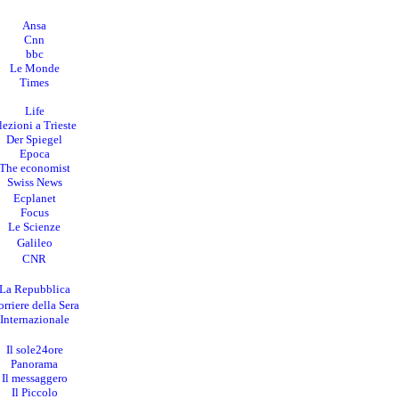
Ansa
Cnn
bbc
Le Monde
Times
Life
lezioni a Trieste
Der Spiegel
Epoca
The economist
Swiss News
Ecplanet
Focus
Le Scienze
Galileo
CNR
La Repubblica
rriere della Sera
I
nternazionale
Il sole24ore
Panorama
Il messaggero
Il Piccolo