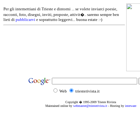
Per gli internettiani di Trieste e dintorni ... se volete inviarci poesie,
racconti, foto, disegni, inviti, proposte, attivit�.. saremo sempre ben
lieti di
pubblicarvi
e soprattutto leggervi... buona estate :-)
Web
triesterivista.it
Copyright � 1995
-2009
Trieste Rivista
Maintained online by
webmaster@triesterivista.it
- Hosting by
interware