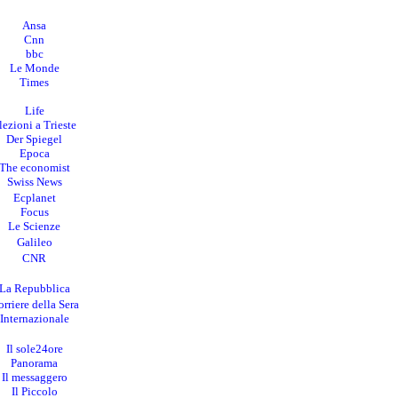
Ansa
Cnn
bbc
Le Monde
Times
Life
lezioni a Trieste
Der Spiegel
Epoca
The economist
Swiss News
Ecplanet
Focus
Le Scienze
Galileo
CNR
La Repubblica
rriere della Sera
I
nternazionale
Il sole24ore
Panorama
Il messaggero
Il Piccolo