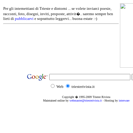
Per gli internettiani di Trieste e dintorni ... se volete inviarci poesie,
racconti, foto, disegni, inviti, proposte, attivit�.. saremo sempre ben
lieti di
pubblicarvi
e soprattutto leggervi... buona estate :-)
Web
triesterivista.it
Copyright � 1995
-2009
Trieste Rivista
Maintained online by
webmaster@triesterivista.it
- Hosting by
interware