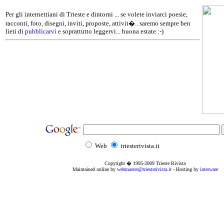
Per gli internettiani di Trieste e dintorni ... se volete inviarci poesie,
racconti, foto, disegni, inviti, proposte, attivit�.. saremo sempre ben
lieti di
pubblicarvi
e soprattutto leggervi... buona estate :-)
Web
triesterivista.it
Copyright � 1995
-2009
Trieste Rivista
Maintained online by
webmaster@triesterivista.it
- Hosting by
interware