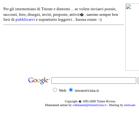
Per gli internettiani di Trieste e dintorni ... se volete inviarci poesie,
racconti, foto, disegni, inviti, proposte, attivit�.. saremo sempre ben
lieti di
pubblicarvi
e soprattutto leggervi... buona estate :-)
Web
triesterivista.it
Copyright � 1995
-2009
Trieste Rivista
Maintained online by
webmaster@triesterivista.it
- Hosting by
interware