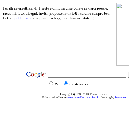
Per gli internettiani di Trieste e dintorni ... se volete inviarci poesie,
racconti, foto, disegni, inviti, proposte, attivit�.. saremo sempre ben
lieti di
pubblicarvi
e soprattutto leggervi... buona estate :-)
Web
triesterivista.it
Copyright � 1995
-2009
Trieste Rivista
Maintained online by
webmaster@triesterivista.it
- Hosting by
interware