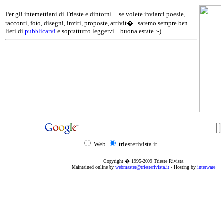
Per gli internettiani di Trieste e dintorni ... se volete inviarci poesie,
racconti, foto, disegni, inviti, proposte, attivit�.. saremo sempre ben
lieti di
pubblicarvi
e soprattutto leggervi... buona estate :-)
Web
triesterivista.it
Copyright � 1995
-2009
Trieste Rivista
Maintained online by
webmaster@triesterivista.it
- Hosting by
interware