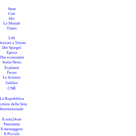
Ansa
Cnn
bbc
Le Monde
Times
Life
lezioni a Trieste
Der Spiegel
Epoca
The economist
Swiss News
Ecplanet
Focus
Le Scienze
Galileo
CNR
La Repubblica
rriere della Sera
I
nternazionale
Il sole24ore
Panorama
Il messaggero
Il Piccolo