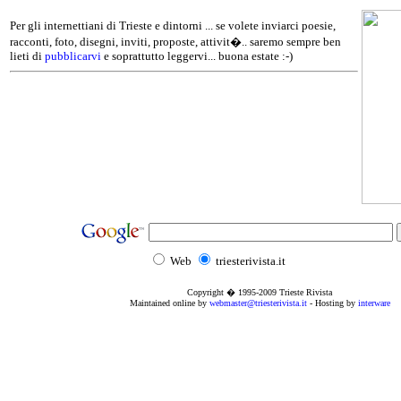
Per gli internettiani di Trieste e dintorni ... se volete inviarci poesie,
racconti, foto, disegni, inviti, proposte, attivit�.. saremo sempre ben
lieti di
pubblicarvi
e soprattutto leggervi... buona estate :-)
Web
triesterivista.it
Copyright � 1995
-2009
Trieste Rivista
Maintained online by
webmaster@triesterivista.it
- Hosting by
interware