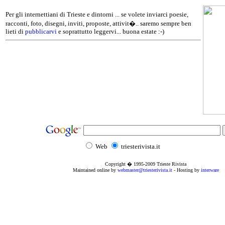
Per gli internettiani di Trieste e dintorni ... se volete inviarci poesie,
racconti, foto, disegni, inviti, proposte, attivit�.. saremo sempre ben
lieti di
pubblicarvi
e soprattutto leggervi... buona estate :-)
Web
triesterivista.it
Copyright � 1995
-2009
Trieste Rivista
Maintained online by
webmaster@triesterivista.it
- Hosting by
interware