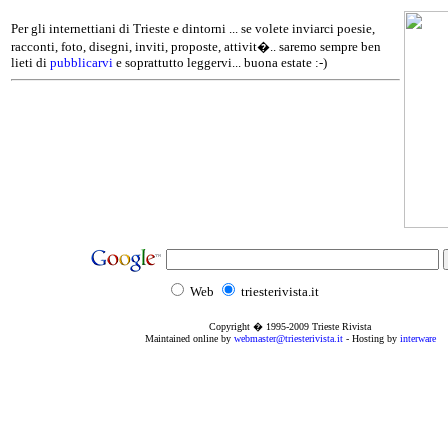
Per gli internettiani di Trieste e dintorni ... se volete inviarci poesie,
racconti, foto, disegni, inviti, proposte, attivit�.. saremo sempre ben
lieti di
pubblicarvi
e soprattutto leggervi... buona estate :-)
Web
triesterivista.it
Copyright � 1995
-2009
Trieste Rivista
Maintained online by
webmaster@triesterivista.it
- Hosting by
interware