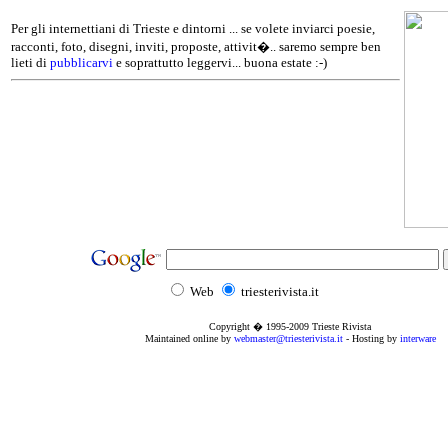
Per gli internettiani di Trieste e dintorni ... se volete inviarci poesie,
racconti, foto, disegni, inviti, proposte, attivit�.. saremo sempre ben
lieti di
pubblicarvi
e soprattutto leggervi... buona estate :-)
Web
triesterivista.it
Copyright � 1995
-2009
Trieste Rivista
Maintained online by
webmaster@triesterivista.it
- Hosting by
interware