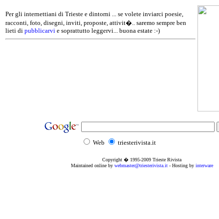
Per gli internettiani di Trieste e dintorni ... se volete inviarci poesie,
racconti, foto, disegni, inviti, proposte, attivit�.. saremo sempre ben
lieti di
pubblicarvi
e soprattutto leggervi... buona estate :-)
Web
triesterivista.it
Copyright � 1995
-2009
Trieste Rivista
Maintained online by
webmaster@triesterivista.it
- Hosting by
interware