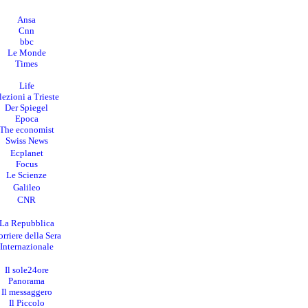
Ansa
Cnn
bbc
Le Monde
Times
Life
lezioni a Trieste
Der Spiegel
Epoca
The economist
Swiss News
Ecplanet
Focus
Le Scienze
Galileo
CNR
La Repubblica
rriere della Sera
I
nternazionale
Il sole24ore
Panorama
Il messaggero
Il Piccolo