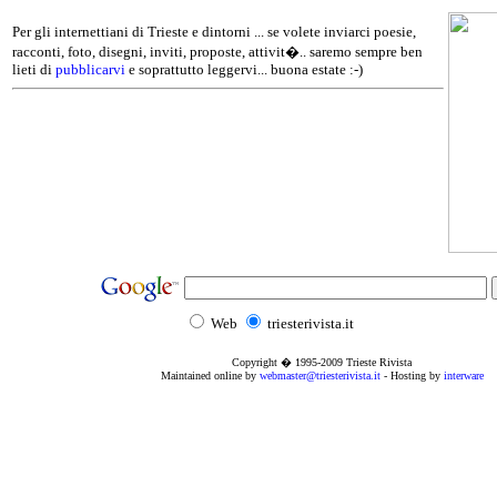
Per gli internettiani di Trieste e dintorni ... se volete inviarci poesie,
racconti, foto, disegni, inviti, proposte, attivit�.. saremo sempre ben
lieti di
pubblicarvi
e soprattutto leggervi... buona estate :-)
Web
triesterivista.it
Copyright � 1995
-2009
Trieste Rivista
Maintained online by
webmaster@triesterivista.it
- Hosting by
interware