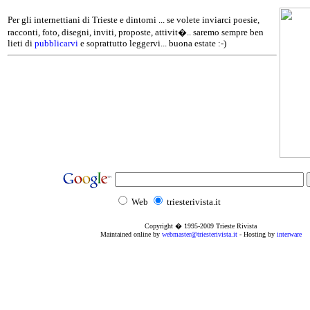
Per gli internettiani di Trieste e dintorni ... se volete inviarci poesie,
racconti, foto, disegni, inviti, proposte, attivit�.. saremo sempre ben
lieti di
pubblicarvi
e soprattutto leggervi... buona estate :-)
Web
triesterivista.it
Copyright � 1995
-2009
Trieste Rivista
Maintained online by
webmaster@triesterivista.it
- Hosting by
interware