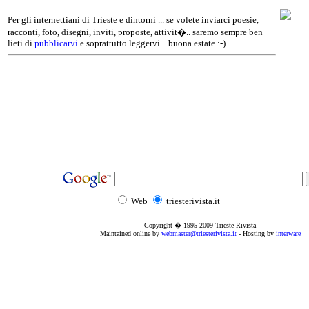
Per gli internettiani di Trieste e dintorni ... se volete inviarci poesie,
racconti, foto, disegni, inviti, proposte, attivit�.. saremo sempre ben
lieti di
pubblicarvi
e soprattutto leggervi... buona estate :-)
Web
triesterivista.it
Copyright � 1995
-2009
Trieste Rivista
Maintained online by
webmaster@triesterivista.it
- Hosting by
interware