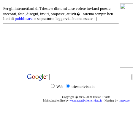
Per gli internettiani di Trieste e dintorni ... se volete inviarci poesie,
racconti, foto, disegni, inviti, proposte, attivit�.. saremo sempre ben
lieti di
pubblicarvi
e soprattutto leggervi... buona estate :-)
Web
triesterivista.it
Copyright � 1995
-2009
Trieste Rivista
Maintained online by
webmaster@triesterivista.it
- Hosting by
interware