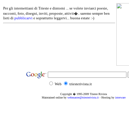
Per gli internettiani di Trieste e dintorni ... se volete inviarci poesie,
racconti, foto, disegni, inviti, proposte, attivit�.. saremo sempre ben
lieti di
pubblicarvi
e soprattutto leggervi... buona estate :-)
Web
triesterivista.it
Copyright � 1995
-2009
Trieste Rivista
Maintained online by
webmaster@triesterivista.it
- Hosting by
interware