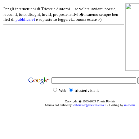
Per gli internettiani di Trieste e dintorni ... se volete inviarci poesie,
racconti, foto, disegni, inviti, proposte, attivit�.. saremo sempre ben
lieti di
pubblicarvi
e soprattutto leggervi... buona estate :-)
Web
triesterivista.it
Copyright � 1995
-2009
Trieste Rivista
Maintained online by
webmaster@triesterivista.it
- Hosting by
interware