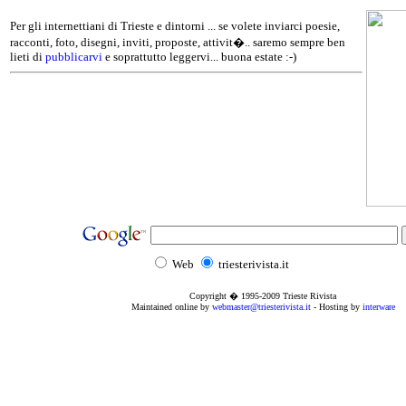
Per gli internettiani di Trieste e dintorni ... se volete inviarci poesie,
racconti, foto, disegni, inviti, proposte, attivit�.. saremo sempre ben
lieti di
pubblicarvi
e soprattutto leggervi... buona estate :-)
Web
triesterivista.it
Copyright � 1995
-2009
Trieste Rivista
Maintained online by
webmaster@triesterivista.it
- Hosting by
interware