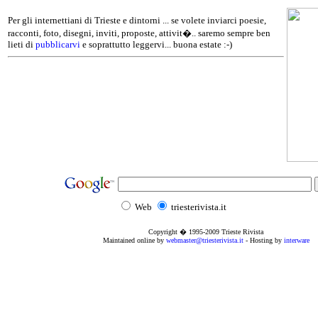
Per gli internettiani di Trieste e dintorni ... se volete inviarci poesie,
racconti, foto, disegni, inviti, proposte, attivit�.. saremo sempre ben
lieti di
pubblicarvi
e soprattutto leggervi... buona estate :-)
Web
triesterivista.it
Copyright � 1995
-2009
Trieste Rivista
Maintained online by
webmaster@triesterivista.it
- Hosting by
interware