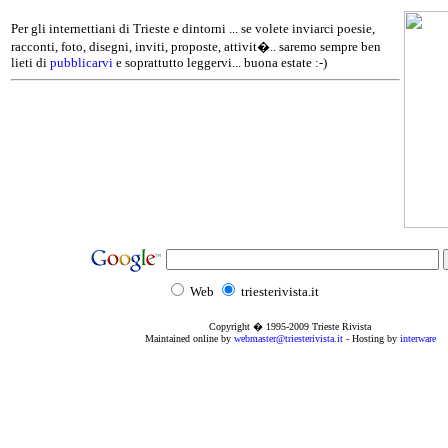
Per gli internettiani di Trieste e dintorni ... se volete inviarci poesie,
racconti, foto, disegni, inviti, proposte, attivit�.. saremo sempre ben
lieti di
pubblicarvi
e soprattutto leggervi... buona estate :-)
Web
triesterivista.it
Copyright � 1995
-2009
Trieste Rivista
Maintained online by
webmaster@triesterivista.it
- Hosting by
interware