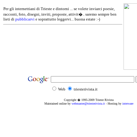
Per gli internettiani di Trieste e dintorni ... se volete inviarci poesie,
racconti, foto, disegni, inviti, proposte, attivit�.. saremo sempre ben
lieti di
pubblicarvi
e soprattutto leggervi... buona estate :-)
Web
triesterivista.it
Copyright � 1995
-2009
Trieste Rivista
Maintained online by
webmaster@triesterivista.it
- Hosting by
interware