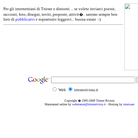
Per gli internettiani di Trieste e dintorni ... se volete inviarci poesie,
racconti, foto, disegni, inviti, proposte, attivit�.. saremo sempre ben
lieti di
pubblicarvi
e soprattutto leggervi... buona estate :-)
Web
triesterivista.it
Copyright � 1995
-2009
Trieste Rivista
Maintained online by
webmaster@triesterivista.it
- Hosting by
interware