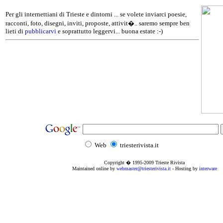
Per gli internettiani di Trieste e dintorni ... se volete inviarci poesie,
racconti, foto, disegni, inviti, proposte, attivit�.. saremo sempre ben
lieti di
pubblicarvi
e soprattutto leggervi... buona estate :-)
Web
triesterivista.it
Copyright � 1995
-2009
Trieste Rivista
Maintained online by
webmaster@triesterivista.it
- Hosting by
interware