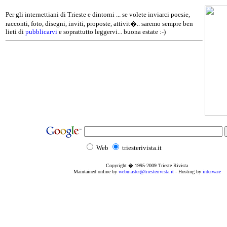
Per gli internettiani di Trieste e dintorni ... se volete inviarci poesie,
racconti, foto, disegni, inviti, proposte, attivit�.. saremo sempre ben
lieti di
pubblicarvi
e soprattutto leggervi... buona estate :-)
Web
triesterivista.it
Copyright � 1995
-2009
Trieste Rivista
Maintained online by
webmaster@triesterivista.it
- Hosting by
interware