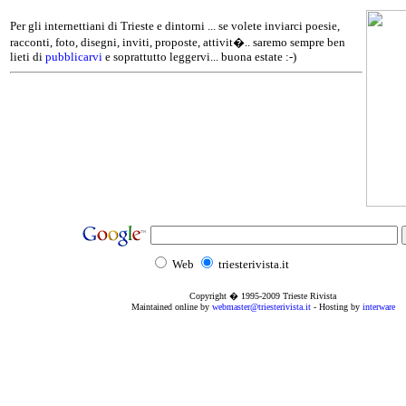
Per gli internettiani di Trieste e dintorni ... se volete inviarci poesie,
racconti, foto, disegni, inviti, proposte, attivit�.. saremo sempre ben
lieti di
pubblicarvi
e soprattutto leggervi... buona estate :-)
Web
triesterivista.it
Copyright � 1995
-2009
Trieste Rivista
Maintained online by
webmaster@triesterivista.it
- Hosting by
interware