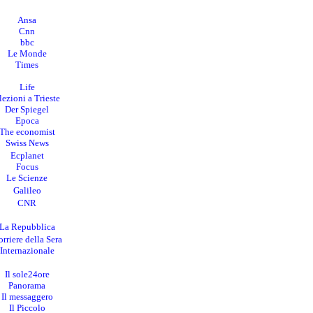
Ansa
Cnn
bbc
Le Monde
Times
Life
lezioni a Trieste
Der Spiegel
Epoca
The economist
Swiss News
Ecplanet
Focus
Le Scienze
Galileo
CNR
La Repubblica
rriere della Sera
I
nternazionale
Il sole24ore
Panorama
Il messaggero
Il Piccolo