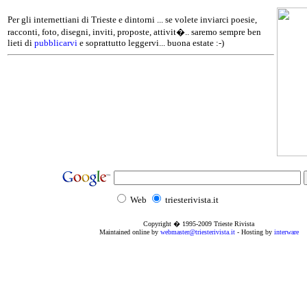
Per gli internettiani di Trieste e dintorni ... se volete inviarci poesie,
racconti, foto, disegni, inviti, proposte, attivit�.. saremo sempre ben
lieti di
pubblicarvi
e soprattutto leggervi... buona estate :-)
Web
triesterivista.it
Copyright � 1995
-2009
Trieste Rivista
Maintained online by
webmaster@triesterivista.it
- Hosting by
interware