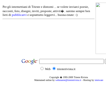
Per gli internettiani di Trieste e dintorni ... se volete inviarci poesie,
racconti, foto, disegni, inviti, proposte, attivit�.. saremo sempre ben
lieti di
pubblicarvi
e soprattutto leggervi... buona estate :-)
Web
triesterivista.it
Copyright � 1995
-2009
Trieste Rivista
Maintained online by
webmaster@triesterivista.it
- Hosting by
interware