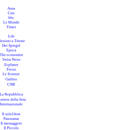
Ansa
Cnn
bbc
Le Monde
Times
Life
lezioni a Trieste
Der Spiegel
Epoca
The economist
Swiss News
Ecplanet
Focus
Le Scienze
Galileo
CNR
La Repubblica
rriere della Sera
I
nternazionale
Il sole24ore
Panorama
Il messaggero
Il Piccolo