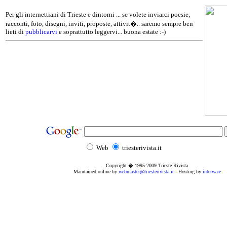
Per gli internettiani di Trieste e dintorni ... se volete inviarci poesie,
racconti, foto, disegni, inviti, proposte, attivit�.. saremo sempre ben
lieti di
pubblicarvi
e soprattutto leggervi... buona estate :-)
Web
triesterivista.it
Copyright � 1995
-2009
Trieste Rivista
Maintained online by
webmaster@triesterivista.it
- Hosting by
interware