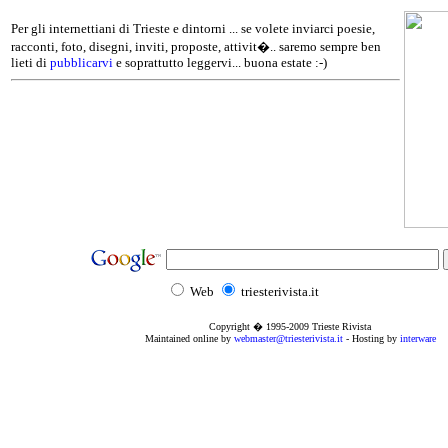
Per gli internettiani di Trieste e dintorni ... se volete inviarci poesie,
racconti, foto, disegni, inviti, proposte, attivit�.. saremo sempre ben
lieti di
pubblicarvi
e soprattutto leggervi... buona estate :-)
Web
triesterivista.it
Copyright � 1995
-2009
Trieste Rivista
Maintained online by
webmaster@triesterivista.it
- Hosting by
interware