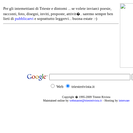
Per gli internettiani di Trieste e dintorni ... se volete inviarci poesie,
racconti, foto, disegni, inviti, proposte, attivit�.. saremo sempre ben
lieti di
pubblicarvi
e soprattutto leggervi... buona estate :-)
Web
triesterivista.it
Copyright � 1995
-2009
Trieste Rivista
Maintained online by
webmaster@triesterivista.it
- Hosting by
interware