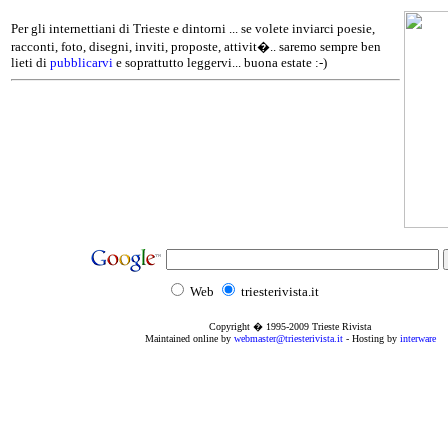
Per gli internettiani di Trieste e dintorni ... se volete inviarci poesie,
racconti, foto, disegni, inviti, proposte, attivit�.. saremo sempre ben
lieti di
pubblicarvi
e soprattutto leggervi... buona estate :-)
Web
triesterivista.it
Copyright � 1995
-2009
Trieste Rivista
Maintained online by
webmaster@triesterivista.it
- Hosting by
interware