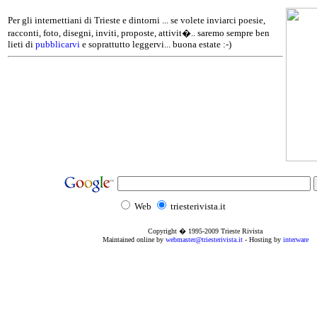
Per gli internettiani di Trieste e dintorni ... se volete inviarci poesie,
racconti, foto, disegni, inviti, proposte, attivit�.. saremo sempre ben
lieti di
pubblicarvi
e soprattutto leggervi... buona estate :-)
Web
triesterivista.it
Copyright � 1995
-2009
Trieste Rivista
Maintained online by
webmaster@triesterivista.it
- Hosting by
interware