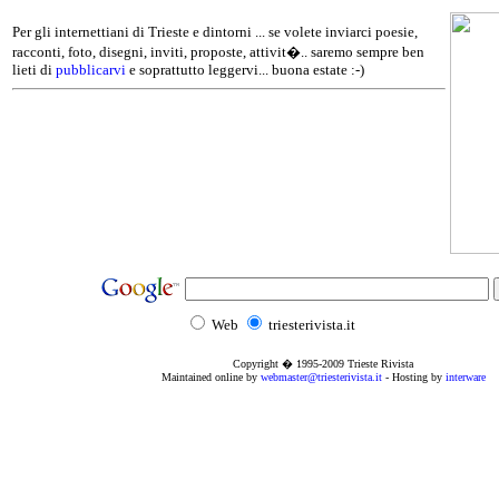
Per gli internettiani di Trieste e dintorni ... se volete inviarci poesie,
racconti, foto, disegni, inviti, proposte, attivit�.. saremo sempre ben
lieti di
pubblicarvi
e soprattutto leggervi... buona estate :-)
Web
triesterivista.it
Copyright � 1995
-2009
Trieste Rivista
Maintained online by
webmaster@triesterivista.it
- Hosting by
interware