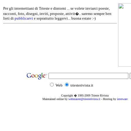
Per gli internettiani di Trieste e dintorni ... se volete inviarci poesie,
racconti, foto, disegni, inviti, proposte, attivit�.. saremo sempre ben
lieti di
pubblicarvi
e soprattutto leggervi... buona estate :-)
Web
triesterivista.it
Copyright � 1995
-2009
Trieste Rivista
Maintained online by
webmaster@triesterivista.it
- Hosting by
interware