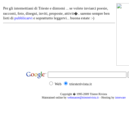
Per gli internettiani di Trieste e dintorni ... se volete inviarci poesie,
racconti, foto, disegni, inviti, proposte, attivit�.. saremo sempre ben
lieti di
pubblicarvi
e soprattutto leggervi... buona estate :-)
Web
triesterivista.it
Copyright � 1995
-2009
Trieste Rivista
Maintained online by
webmaster@triesterivista.it
- Hosting by
interware