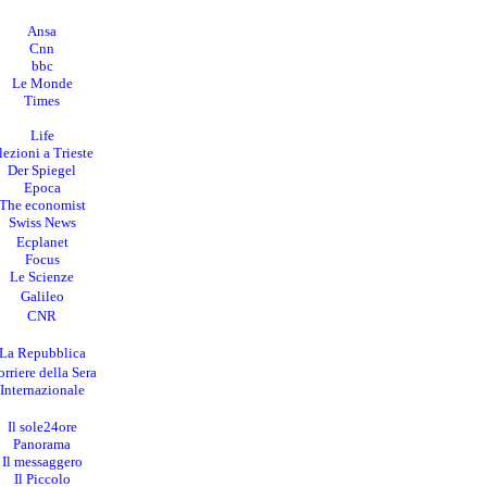
Ansa
Cnn
bbc
Le Monde
Times
Life
lezioni a Trieste
Der Spiegel
Epoca
The economist
Swiss News
Ecplanet
Focus
Le Scienze
Galileo
CNR
La Repubblica
rriere della Sera
I
nternazionale
Il sole24ore
Panorama
Il messaggero
Il Piccolo